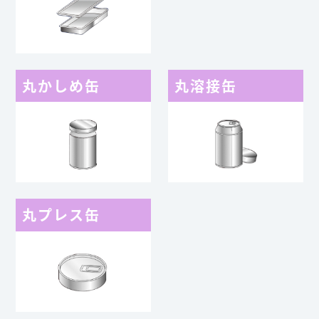
丸かしめ缶
丸溶接缶
丸プレス缶