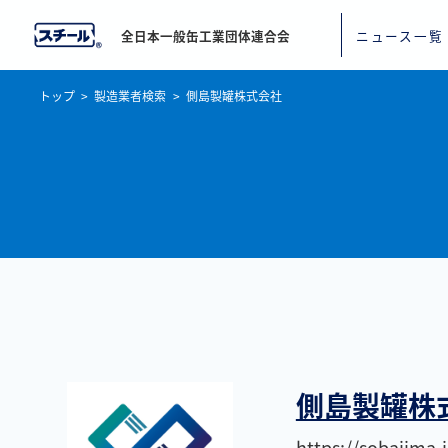
全日本一般缶工業団体連合会
ニュース一覧
トップ
製造業者検索
側島製罐株式会社
側島製罐株
https://sobajima.j