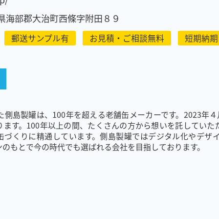
県海部郡大治町西條字附田８９
郵送サンプル有
お見積・ご相談無料
短期納期
た側島製罐は、100年を超える老舗缶メーカーです。2023年
ります。100年以上の間、たくさんの方から想いを託してい
缶づくりに精通しています。側島製罐ではデジタル化やデザ
ンのもとで今の時代でも選ばれる会社を目指しております。