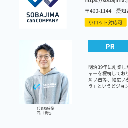
〒490-1144
愛知
小ロット対応可
PR
明治39年に創業し
ャーを標榜してお
角い缶等、幅広い
う」というビジョ
代表取締役
石川 貴也