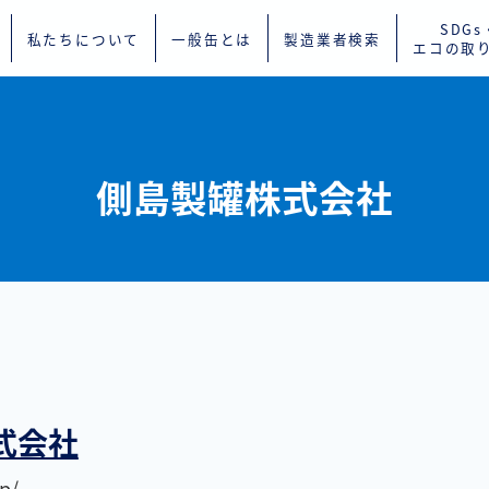
SDGs
私たちについて
一般缶とは
製造業者検索
エコの取
側島製罐株式会社
式会社
p/